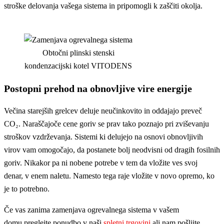
stroške delovanja vašega sistema in pripomogli k zaščiti okolja.
Obtočni plinski stenski
kondenzacijski kotel VITODENS
Postopni prehod na obnovljive vire energije
Večina starejših grelcev deluje neučinkovito in oddajajo preveč
CO₂. Naraščajoče cene goriv se prav tako poznajo pri zviševanju
stroškov vzdrževanja. Sistemi ki delujejo na osnovi obnovljivih
virov vam omogočajo, da postanete bolj neodvisni od dragih fosilnih
goriv. Nikakor pa ni nobene potrebe v tem da vložite ves svoj
denar, v enem naletu. Namesto tega raje vložite v novo opremo, ko
je to potrebno.
Če vas zanima zamenjava ogrevalnega sistema v vašem
domu preglejte ponudbo v naši
spletni trgovini
ali nam pošljite