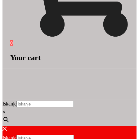
0
Your cart
Iskanje
×
Iskanje