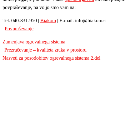
povpraševanje, na voljo smo vam na:
Tel: 040-831-950 |
Biakom
| E-mail: info@biakom.si
|
Povpraševanje
Zamenjava ogrevalnega sistema
Post
Prezračevanje – kvaliteta zraka v prostoru
navigation
Nasveti za posodobitev ogrevalnega sistema 2.del