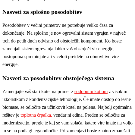
Nasveti za splošno posodobitev
Posodobitev v večini primerov ne potrebuje veliko časa za
dokončanje. Na splošno je nov ogrevalni sistem vgrajen v največ
treh do petih dneh odvisno od obstoječih komponent. Ko boste
zamenjali sistem ogrevanja lahko vaš obstoječi vir energije,
postopoma spreminjate ali v celoti preidete na obnovljive vire
energije.
Nasveti za posodobitev obstoječega sistema
Zamenjajte vaš stari kotel na primer z
sodobnim kotlom
z visokim
izkoristkom z kondenzacijske tehnologije. Če imate dostop do lesne
biomase, se odločite za učinkovit kotel na polena. Najbolj optimalna
rešitev je
toplotna črpalka,
vendar ni edina. Preden se odločite za
modernizacijo, preglejte kaj se vam splača, katere vire imate na voljo
in se na podlagi tega odločite. Pri zamenjavi boste znatno zmanjšali