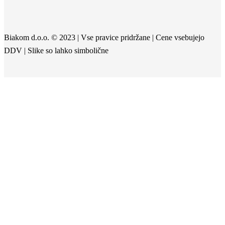
Biakom d.o.o. © 2023 | Vse pravice pridržane | Cene vsebujejo
DDV | Slike so lahko simbolične
Close
menu
Your cart
To spletno mesto uporablja piškotke za izboljšanje vaše izkušnje.
Kaj so piškotki
Nastavitve piškotkov
Sprejmi