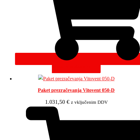
DODAJ V KOŠARICO
Paket prezračevanja Vitovent 050-D
1.031,50
€
z vključenim DDV