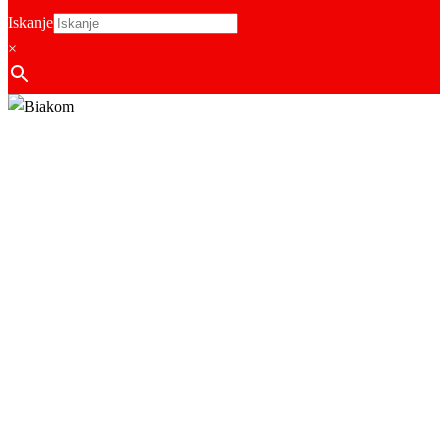
Iskanje
×