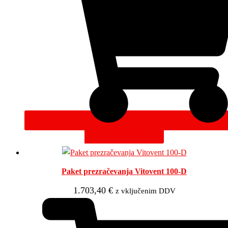
DODAJ V KOŠARICO
Paket prezračevanja Vitovent 100-D
1.703,40
€
z vključenim DDV