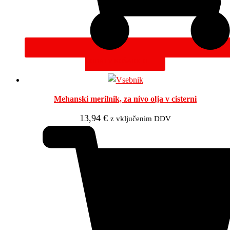
DODAJ V KOŠARICO
Mehanski merilnik, za nivo olja v cisterni
13,94
€
z vključenim DDV