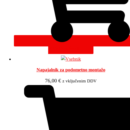
DODAJ V KOŠARICO
Napajalnik za podometno montažo
76,00
€
z vključenim DDV