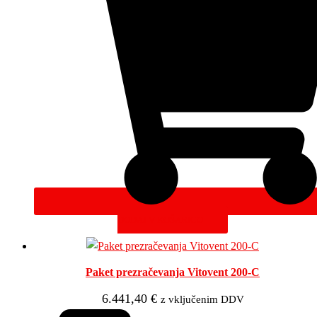
DODAJ V KOŠARICO
Paket prezračevanja Vitovent 200-C
6.441,40
€
z vključenim DDV