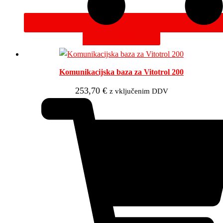
DODAJ V KOŠARICO
Komunikacijska baza za Vitotrol 200
253,70
€
z vključenim DDV