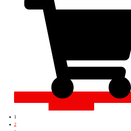
DODAJ V KOŠARICO
1
2