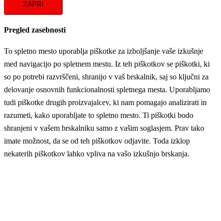
ZAPRI
Pregled zasebnosti
To spletno mesto uporablja piškotke za izboljšanje vaše izkušnje
med navigacijo po spletnem mestu. Iz teh piškotkov se piškotki, ki
so po potrebi razvrščeni, shranijo v vaš brskalnik, saj so ključni za
delovanje osnovnih funkcionalnosti spletnega mesta. Uporabljamo
tudi piškotke drugih proizvajalcev, ki nam pomagajo analizirati in
razumeti, kako uporabljate to spletno mesto. Ti piškotki bodo
shranjeni v vašem brskalniku samo z vašim soglasjem. Prav tako
imate možnost, da se od teh piškotkov odjavite. Toda izklop
nekaterih piškotkov lahko vpliva na vašo izkušnjo brskanja.
Potrebni
Potrebni
Vedno omogočeno
Necessary cookies are absolutely essential for the website to
function properly. These cookies ensure basic functionalities and