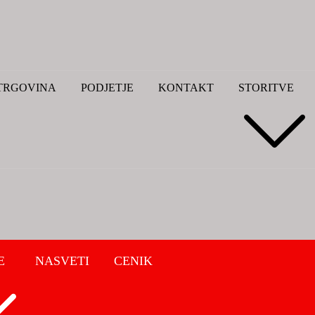
TRGOVINA
PODJETJE
KONTAKT
STORITVE
E
NASVETI
CENIK