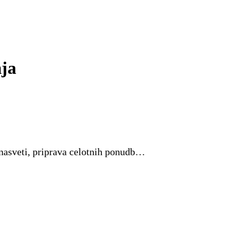
nja
 nasveti, priprava celotnih ponudb…