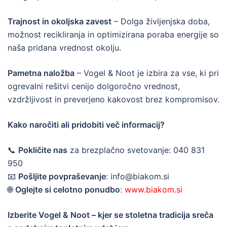
Trajnost in okoljska zavest
– Dolga življenjska doba,
možnost recikliranja in optimizirana poraba energije so
naša pridana vrednost okolju.
Pametna naložba
– Vogel & Noot je izbira za vse, ki pri
ogrevalni rešitvi cenijo dolgoročno vrednost,
vzdržljivost in preverjeno kakovost brez kompromisov.
Kako naročiti ali pridobiti več informacij?
📞
Pokličite nas
za brezplačno svetovanje: 040 831
950
📧
Pošljite povpraševanje
: info@biakom.si
🌐
Oglejte si celotno ponudbo
:
www.biakom.si
Izberite Vogel & Noot – kjer se stoletna tradicija sreča