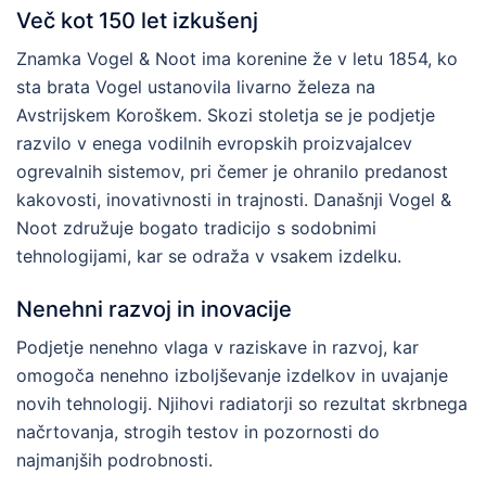
Več kot 150 let izkušenj
Znamka Vogel & Noot ima korenine že v letu 1854, ko
sta brata Vogel ustanovila livarno železa na
Avstrijskem Koroškem. Skozi stoletja se je podjetje
razvilo v enega vodilnih evropskih proizvajalcev
ogrevalnih sistemov, pri čemer je ohranilo predanost
kakovosti, inovativnosti in trajnosti. Današnji Vogel &
Noot združuje bogato tradicijo s sodobnimi
tehnologijami, kar se odraža v vsakem izdelku.
Nenehni razvoj in inovacije
Podjetje nenehno vlaga v raziskave in razvoj, kar
omogoča nenehno izboljševanje izdelkov in uvajanje
novih tehnologij. Njihovi radiatorji so rezultat skrbnega
načrtovanja, strogih testov in pozornosti do
najmanjših podrobnosti.