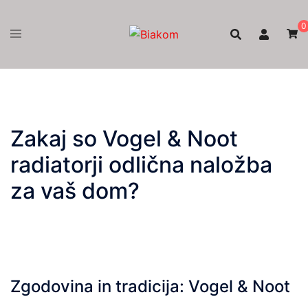
Skip
to
0
content
Zakaj so Vogel & Noot
radiatorji odlična naložba
za vaš dom?
Zgodovina in tradicija: Vogel & Noot