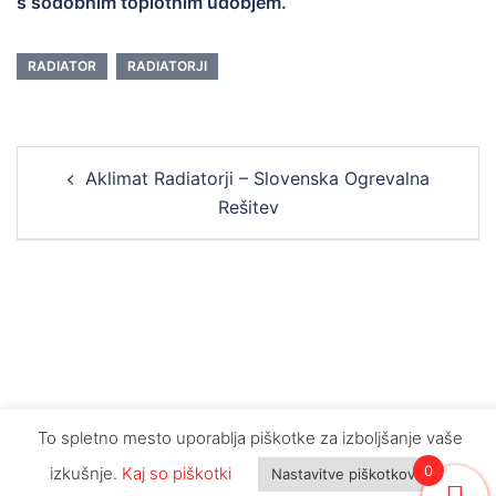
s sodobnim toplotnim udobjem.
RADIATOR
RADIATORJI
Post
Aklimat Radiatorji – Slovenska Ogrevalna
navigation
Rešitev
To spletno mesto uporablja piškotke za izboljšanje vaše
Biakom d.o.o. © 2023 | Vse pravice pridržane | Cene
0
izkušnje.
Kaj so piškotki
Nastavitve piškotkov
vsebujejo DDV | Slike so lahko simbolične