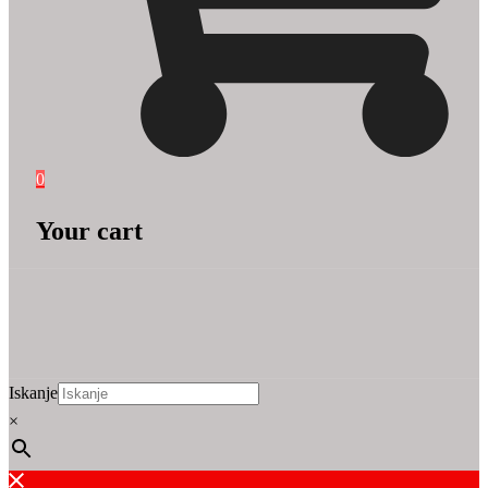
0
Your cart
Iskanje
×