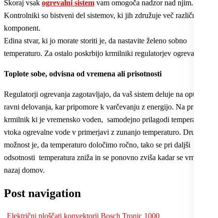
Skoraj vsak
ogrevalni sistem
vam omogoča nadzor nad njim.
Kontrolniki so bistveni del sistemov, ki jih združuje več različnih
komponent.
Edina stvar, ki jo morate storiti je, da nastavite želeno sobno
temperaturo. Za ostalo poskrbijo krmilniki regulatorjev ogrevanja.
Toplote sobe, odvisna od vremena ali prisotnosti
Regulatorji ogrevanja zagotavljajo, da vaš sistem deluje na optimalni
ravni delovanja, kar pripomore k varčevanju z energijo. Na primer,
krmilnik ki je vremensko voden, samodejno prilagodi temperaturo
vtoka ogrevalne vode v primerjavi z zunanjo temperaturo. Druga
možnost je, da temperaturo določimo ročno, tako se pri daljši
odsotnosti temperatura zniža in se ponovno zviša kadar se vrnete
nazaj domov.
Post navigation
Električni ploščati konvektorji Bosch Tronic 1000