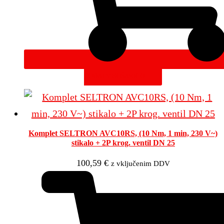
DODAJ V KOŠARICO
Komplet SELTRON AVC10RS, (10 Nm, 1 min, 230 V~)
stikalo + 2P krog. ventil DN 25
100,59
€
z vključenim DDV