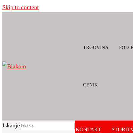
Skip to content
TRGOVINA
PODJE
CENIK
Iskanje
TRGOVINA
PODJETJE
KONTAKT
STORIT