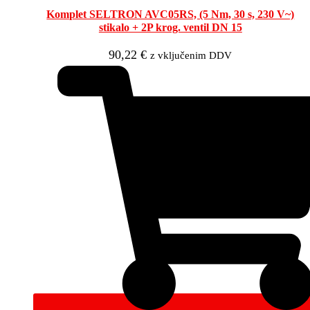
Komplet SELTRON AVC05RS, (5 Nm, 30 s, 230 V~)
stikalo + 2P krog. ventil DN 15
90,22
€
z vključenim DDV