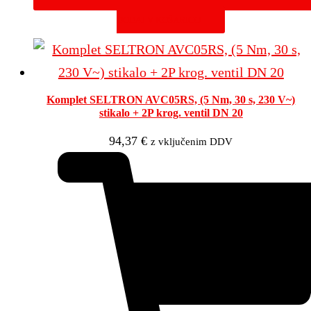
DODAJ V KOŠARICO
Komplet SELTRON AVC05RS, (5 Nm, 30 s, 230 V~)
stikalo + 2P krog. ventil DN 20
94,37
€
z vključenim DDV