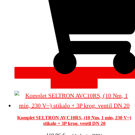
DODAJ V KOŠARICO
Komplet SELTRON AVC10RS, (10 Nm, 1 min, 230 V~)
stikalo + 3P krog. ventil DN 20