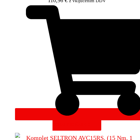
110,96
€
z vključenim DDV
DODAJ V KOŠARICO