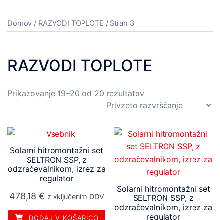
Domov
/
RAZVODI TOPLOTE
/ Stran 3
RAZVODI TOPLOTE
Prikazovanje 19–20 od 20 rezultatov
Solarni hitromontažni set
SELTRON SSP, z
odzračevalnikom, izrez za
regulator
Solarni hitromontažni set
478,18
€
z vključenim DDV
SELTRON SSP, z
odzračevalnikom, izrez za
regulator
DODAJ V KOŠARICO