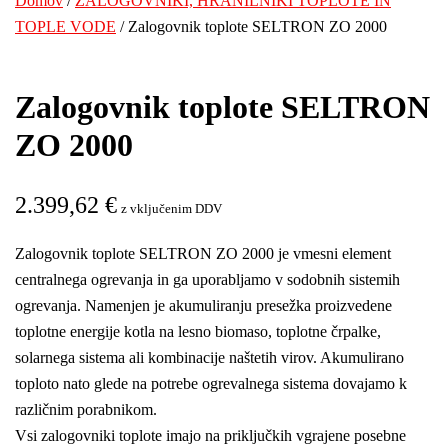
Domov
/
ZALOGOVNIKI, HRANILNIKI TOPLOTE IN
TOPLE VODE
/ Zalogovnik toplote SELTRON ZO 2000
Zalogovnik toplote SELTRON
ZO 2000
2.399,62
€
z vključenim DDV
Zalogovnik toplote SELTRON ZO 2000 je vmesni element
centralnega ogrevanja in ga uporabljamo v sodobnih sistemih
ogrevanja. Namenjen je akumuliranju presežka proizvedene
toplotne energije kotla na lesno biomaso, toplotne črpalke,
solarnega sistema ali kombinacije naštetih virov. Akumulirano
toploto nato glede na potrebe ogrevalnega sistema dovajamo k
različnim porabnikom.
Vsi zalogovniki toplote imajo na priključkih vgrajene posebne