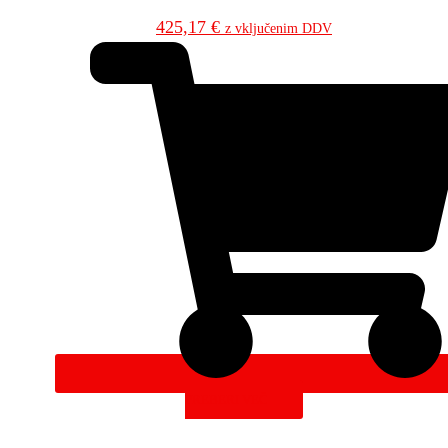
425,17
€
z vključenim DDV
PREBERI VEČ