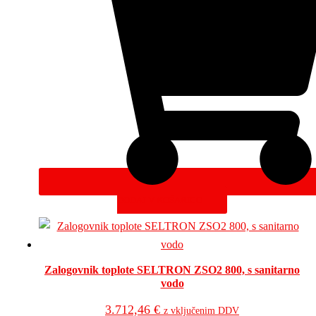
DODAJ V KOŠARICO
Zalogovnik toplote SELTRON ZSO2 800, s sanitarno
vodo
3.712,46
€
z vključenim DDV