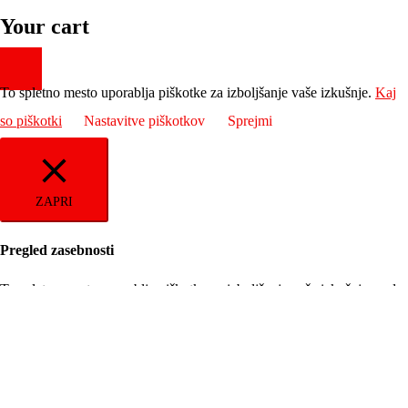
Your cart
To spletno mesto uporablja piškotke za izboljšanje vaše izkušnje.
Kaj
so piškotki
Nastavitve piškotkov
Sprejmi
ZAPRI
Pregled zasebnosti
To spletno mesto uporablja piškotke za izboljšanje vaše izkušnje med
navigacijo po spletnem mestu. Iz teh piškotkov se piškotki, ki so po
potrebi razvrščeni, shranijo v vaš brskalnik, saj so ključni za delovanje
osnovnih funkcionalnosti spletnega mesta. Uporabljamo tudi piškotke
drugih proizvajalcev, ki nam pomagajo analizirati in razumeti, kako
uporabljate to spletno mesto. Ti piškotki bodo shranjeni v vašem