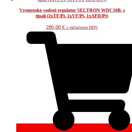
Vremensko vodeni regulator SELTRON WDC10B, s
tipali (2xTF/Pt, 1xVF/Pt, 1xAFD/Pt)
280,00
€
z vključenim DDV