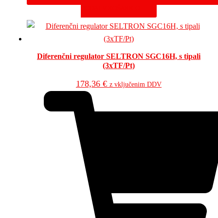
DODAJ V KOŠARICO
Diferenčni regulator SELTRON SGC16H, s tipali
(3xTF/Pt)
178,36
€
z vključenim DDV