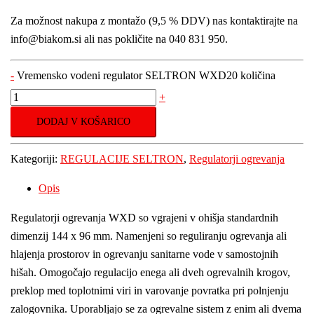
Za možnost nakupa z montažo (9,5 % DDV) nas kontaktirajte na
info@biakom.si ali nas pokličite na 040 831 950.
-
Vremensko vodeni regulator SELTRON WXD20 količina
+
DODAJ V KOŠARICO
Kategoriji:
REGULACIJE SELTRON
,
Regulatorji ogrevanja
Opis
Regulatorji ogrevanja WXD so vgrajeni v ohišja standardnih
dimenzij 144 x 96 mm. Namenjeni so reguliranju ogrevanja ali
hlajenja prostorov in ogrevanju sanitarne vode v samostojnih
hišah. Omogočajo regulacijo enega ali dveh ogrevalnih krogov,
preklop med toplotnimi viri in varovanje povratka pri polnjenju
zalogovnika. Uporabljajo se za ogrevalne sistem z enim ali dvema