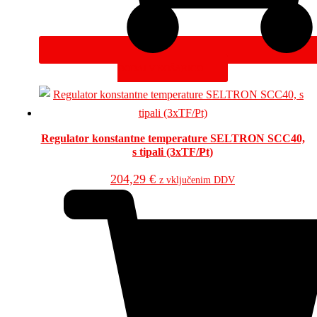
DODAJ V KOŠARICO
Regulator konstantne temperature SELTRON SCC40,
s tipali (3xTF/Pt)
204,29
€
z vključenim DDV