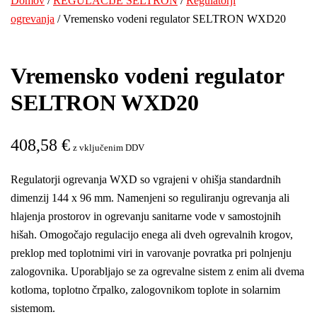
Domov
/
REGULACIJE SELTRON
/
Regulatorji
ogrevanja
/ Vremensko vodeni regulator SELTRON WXD20
Vremensko vodeni regulator
SELTRON WXD20
408,58
€
z vključenim DDV
Regulatorji ogrevanja WXD so vgrajeni v ohišja standardnih
dimenzij 144 x 96 mm. Namenjeni so reguliranju ogrevanja ali
hlajenja prostorov in ogrevanju sanitarne vode v samostojnih
hišah. Omogočajo regulacijo enega ali dveh ogrevalnih krogov,
preklop med toplotnimi viri in varovanje povratka pri polnjenju
zalogovnika. Uporabljajo se za ogrevalne sistem z enim ali dvema
kotloma, toplotno črpalko, zalogovnikom toplote in solarnim
sistemom.