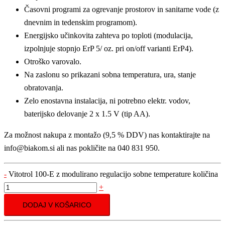
Časovni programi za ogrevanje prostorov in sanitarne vode (z
dnevnim in tedenskim programom).
Energijsko učinkovita zahteva po toploti (modulacija,
izpolnjuje stopnjo ErP 5/ oz. pri on/off varianti ErP4).
Otroško varovalo.
Na zaslonu so prikazani sobna temperatura, ura, stanje
obratovanja.
Zelo enostavna instalacija, ni potrebno elektr. vodov,
baterijsko delovanje 2 x 1.5 V (tip AA).
Za možnost nakupa z montažo (9,5 % DDV) nas kontaktirajte na
info@biakom.si ali nas pokličite na 040 831 950.
-
Vitotrol 100-E z modulirano regulacijo sobne temperature količina
+
DODAJ V KOŠARICO