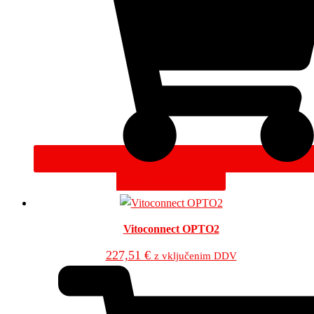
DODAJ V KOŠARICO
Vitoconnect OPTO2
227,51
€
z vključenim DDV