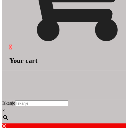
0
Your cart
Iskanje
×