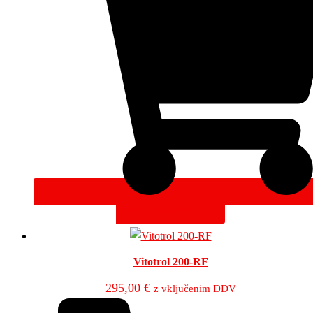
DODAJ V KOŠARICO
Vitotrol 200-RF
295,00
€
z vključenim DDV