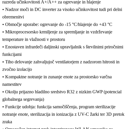
razreda učinkovitosti A+/A++ za ogrevanje in hlajenje
• Nadzor moči in DC inverter za visoko učinkovitost tudi pri delni
obremenitvi
• Območje uporabe: ogrevanje do -15 °C/hlajenje do +43 °C
• Mikroprocesorsko krmiljenje za spremljanje in vzdrževanje
temperature in vlažnosti v prostoru
• Enostaven infrardeči daljinski upravljalnik s številnimi priročnimi
funkcijami
• Tiho delovanje zahvaljujoč ventilatorjem z nadzorom hitrosti in
zvočno izolacijo
• Kompaktne notranje in zunanje enote za prostorsko varčna
namestitev
• Okolju prijazno hladilno sredstvo R32 z nizkim GWP (potencial
globalnega segrevanja)
• Funkcije udobja: funkcija samočiščenja, program sterilizacije
notranje enote, sterilizacija in ionizacija z UV-C žarki ter 3D pretok
zraka