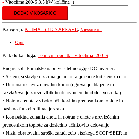
-
Vitoclima 200-S 3,5 kW količina
+
DODAJ V KOŠARICO
Kategoriji:
KLIMATSKE NAPRAVE
,
Viessmann
Opis
Klik do kataloga:
Tehnicni_podatki_Vitoclima_200_S
Enojne split klimatske naprave s tehnologijo DC inverterja
• Sistem, sestavljen iz zunanje in notranje enote kot stenska enota
• Udobna rešitev za bivalno klimo (ogrevanje, hlajenje in
razvlaževanje z reverzibilnim delovanjem in obdelavo zraka)
• Notranja enota z visoko učinkovitim prenosnikom toplote in
pasivno funkcijo filtracije zraka
• Kompaktna zunanja enota in notranje enote s prevlečenim
prenosnikom toplote za dosledno učinkovito delovanje
• Nizki obratovalni stroški zaradi zelo visokega SCOP/SEER in