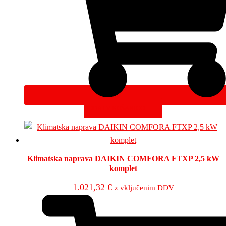
DODAJ V KOŠARICO
Klimatska naprava DAIKIN COMFORA FTXP 2,5 kW
komplet
1.021,32
€
z vključenim DDV