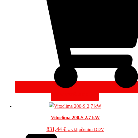
DODAJ V KOŠARICO
Vitoclima 200-S 2,7 kW
831,44
€
z vključenim DDV