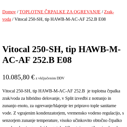
Domov
/
TOPLOTNE ČRPALKE ZA OGREVANJE
/
Zrak-
voda
/ Vitocal 250-SH, tip HAWB-M-AC-AF 252.B E08
Vitocal 250-SH, tip HAWB-M-
AC-AF 252.B E08
10.085,80
€
z vključenim DDV
Vitocal 250-SH, tip HAWB-M-AC-AF 252.B je toplotna črpalka
zrak/voda za hibridno delovanje, v Split izvedbi z notranjo in
zunanjo enoto, za ogrevanje/hlajenje ter pripravo tople sanitarne
vode. Z vgrajenim kondenzatorjem, vremensko vodeno regulacijo, s
senzorjem zunanje temperature, visoko učinkovito obtočno črpalko