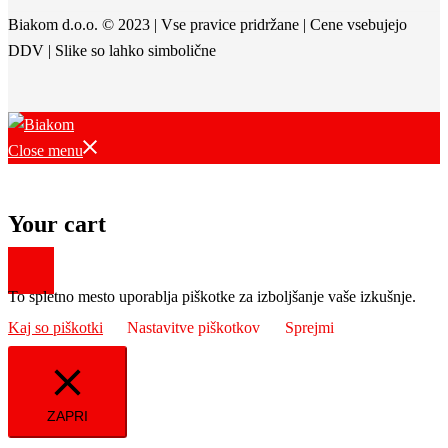
Biakom d.o.o. © 2023 | Vse pravice pridržane | Cene vsebujejo
DDV | Slike so lahko simbolične
Close menu
Your cart
To spletno mesto uporablja piškotke za izboljšanje vaše izkušnje.
Kaj so piškotki
Nastavitve piškotkov
Sprejmi
ZAPRI