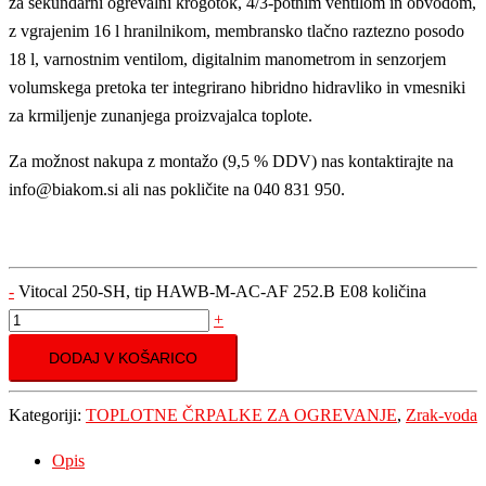
za sekundarni ogrevalni krogotok, 4/3-potnim ventilom in obvodom,
z vgrajenim 16 l hranilnikom, membransko tlačno raztezno posodo
18 l, varnostnim ventilom, digitalnim manometrom in senzorjem
volumskega pretoka ter integrirano hibridno hidravliko in vmesniki
za krmiljenje zunanjega proizvajalca toplote.
Za možnost nakupa z montažo (9,5 % DDV) nas kontaktirajte na
info@biakom.si ali nas pokličite na 040 831 950.
-
Vitocal 250-SH, tip HAWB-M-AC-AF 252.B E08 količina
+
DODAJ V KOŠARICO
Kategoriji:
TOPLOTNE ČRPALKE ZA OGREVANJE
,
Zrak-voda
Opis