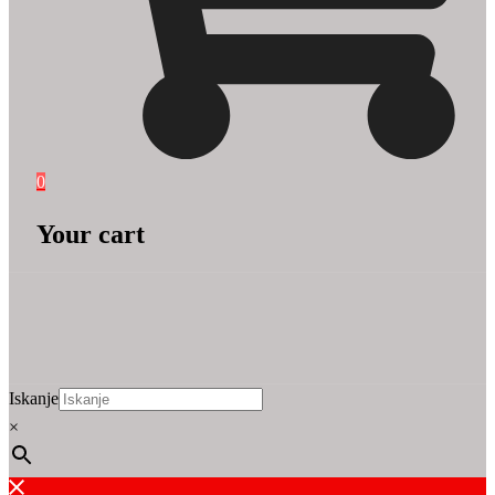
0
Your cart
Iskanje
×