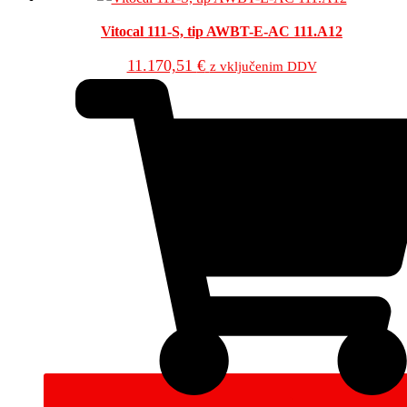
Vitocal 111-S, tip AWBT-E-AC 111.A12
11.170,51
€
z vključenim DDV