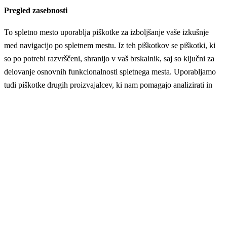
Pregled zasebnosti
To spletno mesto uporablja piškotke za izboljšanje vaše izkušnje
med navigacijo po spletnem mestu. Iz teh piškotkov se piškotki, ki
so po potrebi razvrščeni, shranijo v vaš brskalnik, saj so ključni za
delovanje osnovnih funkcionalnosti spletnega mesta. Uporabljamo
tudi piškotke drugih proizvajalcev, ki nam pomagajo analizirati in
razumeti, kako uporabljate to spletno mesto. Ti piškotki bodo
shranjeni v vašem brskalniku samo z vašim soglasjem. Prav tako
imate možnost, da se od teh piškotkov odjavite. Toda izklop
nekaterih piškotkov lahko vpliva na vašo izkušnjo brskanja.
Potrebni
Potrebni
Vedno omogočeno
Necessary cookies are absolutely essential for the website to
function properly. These cookies ensure basic functionalities and
security features of the website, anonymously.