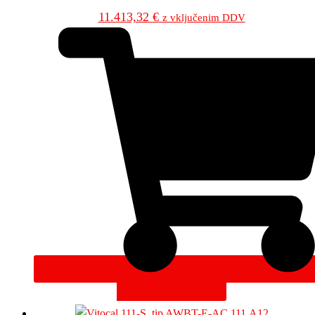
11.413,32
€
z vključenim DDV
DODAJ V KOŠARICO