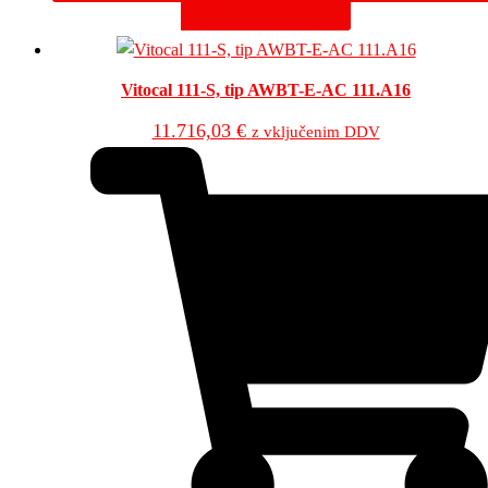
DODAJ V KOŠARICO
Vitocal 111-S, tip AWBT-E-AC 111.A16
11.716,03
€
z vključenim DDV