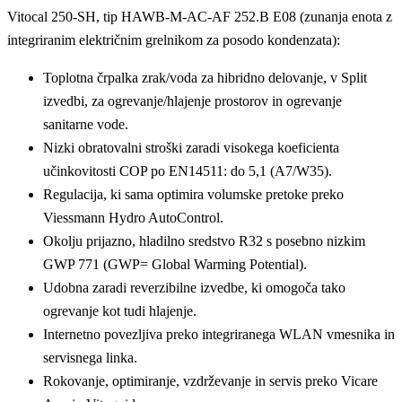
Vitocal 250-SH, tip HAWB-M-AC-AF 252.B E08 (zunanja enota z
integriranim električnim grelnikom za posodo kondenzata):
Toplotna črpalka zrak/voda za hibridno delovanje, v Split
izvedbi, za ogrevanje/hlajenje prostorov in ogrevanje
sanitarne vode.
Nizki obratovalni stroški zaradi visokega koeficienta
učinkovitosti COP po EN14511: do 5,1 (A7/W35).
Regulacija, ki sama optimira volumske pretoke preko
Viessmann Hydro AutoControl.
Okolju prijazno, hladilno sredstvo R32 s posebno nizkim
GWP 771 (GWP= Global Warming Potential).
Udobna zaradi reverzibilne izvedbe, ki omogoča tako
ogrevanje kot tudi hlajenje.
Internetno povezljiva preko integriranega WLAN vmesnika in
servisnega linka.
Rokovanje, optimiranje, vzdrževanje in servis preko Vicare