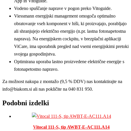
App in Vitoguide.
Vodeno spuščanje naprave v pogon preko Vitoguide.
Viessmann energijski management omogoča optimalno
obratovanje vseh komponent v hiši, ki proizvajajo, porabljajo
ali shranjujejo električno energijo (n.pr. lastna fotonapetostna
naprava). Na energijskem cockpitu, v brezplačni aplikaciji
ViCare, ima uporabnik pregled nad vsemi energijskimi pretoki
svojega gospodinjstva.
Optimirana uporaba lastno proizvedene električne energije s
fotonapetostno napravo.
Za možnost nakupa z montažo (9,5 % DDV) nas kontaktirajte na
info@biakom.si ali nas pokličite na 040 831 950.
Podobni izdelki
Vitocal 111-S, tip AWBT-E-AC111.A14