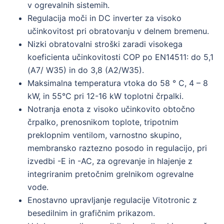
v ogrevalnih sistemih.
Regulacija moči in DC inverter za visoko
učinkovitost pri obratovanju v delnem bremenu.
Nizki obratovalni stroški zaradi visokega
koeficienta učinkovitosti COP po EN14511: do 5,1
(A7/ W35) in do 3,8 (A2/W35).
Maksimalna temperatura vtoka do 58 ° C, 4 – 8
kW, in 55°C pri 12-16 kW toplotni črpalki.
Notranja enota z visoko učinkovito obtočno
črpalko, prenosnikom toplote, tripotnim
preklopnim ventilom, varnostno skupino,
membransko raztezno posodo in regulacijo, pri
izvedbi -E in -AC, za ogrevanje in hlajenje z
integriranim pretočnim grelnikom ogrevalne
vode.
Enostavno upravljanje regulacije Vitotronic z
besedilnim in grafičnim prikazom.