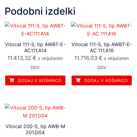
Podobni izdelki
Vitocal 111-S, tip AWBT-E-
Vitocal 111-S, tip AWBT-E-
AC111.A14
AC 111.A16
11.413,32
€
11.716,03
€
z vključenim
z vključenim
DDV
DDV
DODAJ V KOŠARICO
DODAJ V KOŠARICO
Vitocal 200-S, tip AWB-M
201.D04