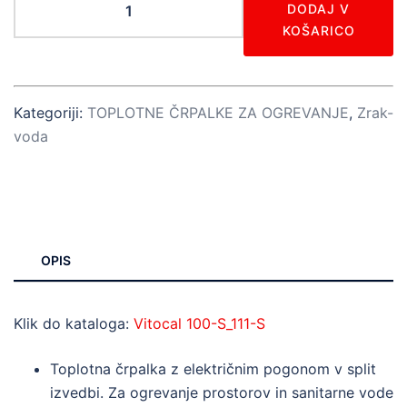
DODAJ V
100-
KOŠARICO
S
AWB-
M-
Kategoriji:
TOPLOTNE ČRPALKE ZA OGREVANJE
,
Zrak-
E-
voda
AC
101.B08
količina
OPIS
Klik do kataloga:
Vitocal 100-S_111-S
Toplotna črpalka z električnim pogonom v split
izvedbi. Za ogrevanje prostorov in sanitarne vode