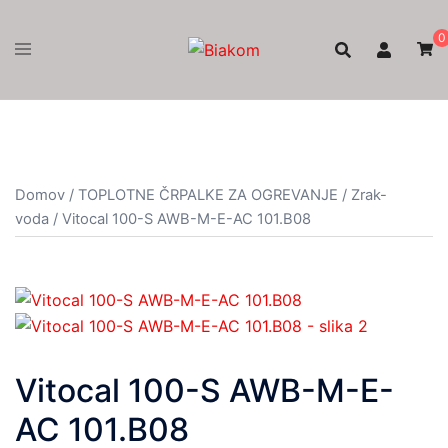
Skip
to
0
content
Domov
/
TOPLOTNE ČRPALKE ZA OGREVANJE
/
Zrak-
voda
/ Vitocal 100-S AWB-M-E-AC 101.B08
Vitocal 100-S AWB-M-E-
AC 101.B08