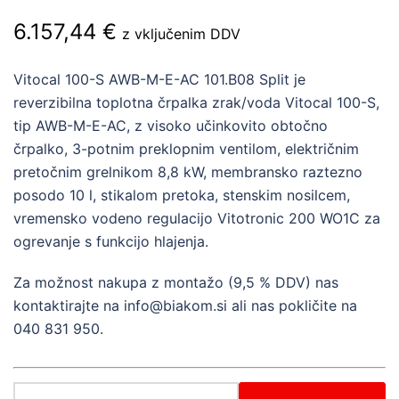
6.157,44
€
z vključenim DDV
Vitocal 100-S AWB-M-E-AC 101.B08 Split je
reverzibilna toplotna črpalka zrak/voda Vitocal 100-S,
tip AWB-M-E-AC, z visoko učinkovito obtočno
črpalko, 3-potnim preklopnim ventilom, električnim
pretočnim grelnikom 8,8 kW, membransko raztezno
posodo 10 l, stikalom pretoka, stenskim nosilcem,
vremensko vodeno regulacijo Vitotronic 200 WO1C za
ogrevanje s funkcijo hlajenja.
Za možnost nakupa z montažo (9,5 % DDV) nas
kontaktirajte na info@biakom.si ali nas pokličite na
040 831 950.
Vitocal