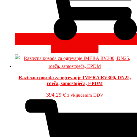
DODAJ V KOŠARICO
Raztezna posoda za ogrevanje IMERA RV300, DN25,
rdeča, samostoječa, EPDM
394,29
€
z vključenim DDV