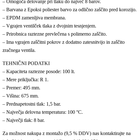
– Omogoča delovanje pri tlaku do največ 8 barov.
– Barvana z Epoksi poliester barvo za odlično zaščito pred korozijo.
– EPDM zamenljiva membrana.
– Vgrajen ventilček tlaka z dvojnim tesnjenjem.
– Prirobnica raztezne prevlečena s polimerno zaščito.
– Ima vgrajen zaščitni pokrov z dodatno zatesnitvijo in zaščito
zračnega ventila.
TEHNIČNI PODATKI
– Kapaciteta raztezne posode: 100 lt.
– Mere priključka: R 1.
– Premer: 495 mm.
– Višina: 675 mm.
– Prednapetostni tlak: 1,5 bar.
– Največja delovna temperatura: 100 °C.
– Največji tlak: 8 bar.
Za možnost nakupa z montažo (9,5 % DDV) nas kontaktirajte na