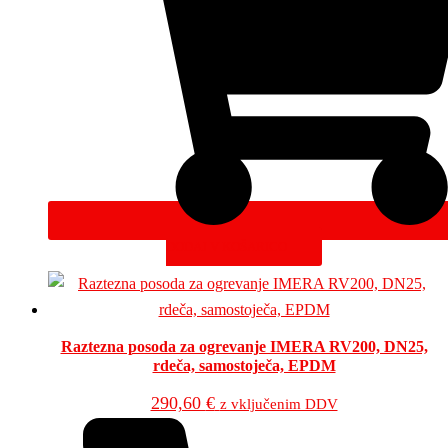
DODAJ V KOŠARICO
Raztezna posoda za ogrevanje IMERA RV200, DN25,
rdeča, samostoječa, EPDM
290,60
€
z vključenim DDV