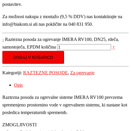
postavitev.
Za možnost nakupa z montažo (9,5 % DDV) nas kontaktirajte na
info@biakom.si ali nas pokličite na 040 831 950.
-
Raztezna posoda za ogrevanje IMERA RV100, DN25, rdeča,
samostoječa, EPDM količina
+
DODAJ V KOŠARICO
Kategoriji:
RAZTEZNE POSODE
,
Za ogrevanje
Opis
Raztezna posoda za ogrevalne sisteme IMERA RV100 prevzema
spremenjeno prostornino vode v ogrevalnem sistemu, ki nastane kot
posledica temperaturnih sprememb.
ZMOGLJIVOSTI