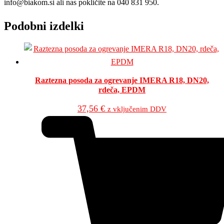
info@biakom.si ali nas pokličite na 040 831 950.
Podobni izdelki
Raztezna posoda za ogrevanje IMERA R18, DN20,
rdeča, EPDM
37,56
€
z vključenim DDV