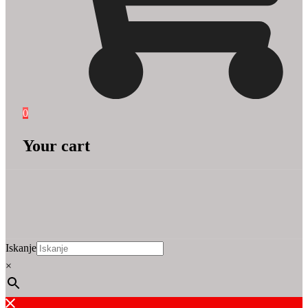
0
Your cart
Iskanje
×