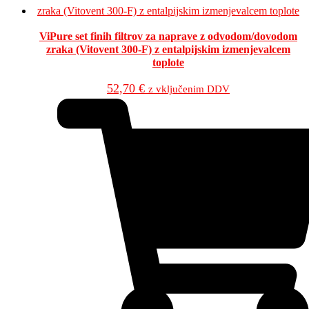
ViPure set finih filtrov za naprave z odvodom/dovodom
zraka (Vitovent 300-F) z entalpijskim izmenjevalcem
toplote
52,70
€
z vključenim DDV