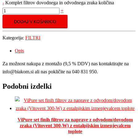
-
Komplet filtrov dovodnega in odvodnega zraka količina
+
DODAJ V KOŠARICO
Kategorija:
FILTRI
Opis
Za možnost nakupa z montažo (9,5 % DDV) nas kontaktirajte na
info@biakom.si ali nas pokličite na 040 831 950.
Podobni izdelki
ViPure set finih filtrov za naprave z odvodom/dovodom
zraka (Vitovent 300-W) z entalpijskim izmenjevalcem
toplote