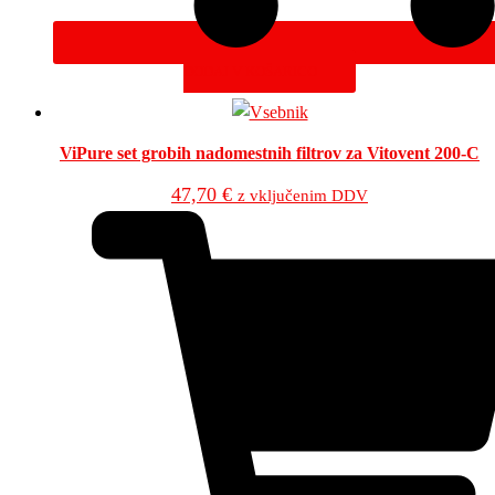
DODAJ V KOŠARICO
ViPure set grobih nadomestnih filtrov za Vitovent 200-C
47,70
€
z vključenim DDV