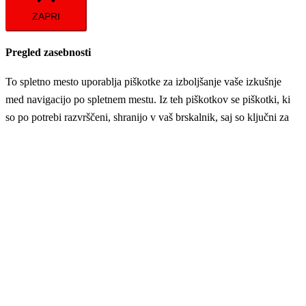
ZAPRI
Pregled zasebnosti
To spletno mesto uporablja piškotke za izboljšanje vaše izkušnje
med navigacijo po spletnem mestu. Iz teh piškotkov se piškotki, ki
so po potrebi razvrščeni, shranijo v vaš brskalnik, saj so ključni za
delovanje osnovnih funkcionalnosti spletnega mesta. Uporabljamo
tudi piškotke drugih proizvajalcev, ki nam pomagajo analizirati in
razumeti, kako uporabljate to spletno mesto. Ti piškotki bodo
shranjeni v vašem brskalniku samo z vašim soglasjem. Prav tako
imate možnost, da se od teh piškotkov odjavite. Toda izklop
nekaterih piškotkov lahko vpliva na vašo izkušnjo brskanja.
Potrebni
Potrebni
Vedno omogočeno
Necessary cookies are absolutely essential for the website to