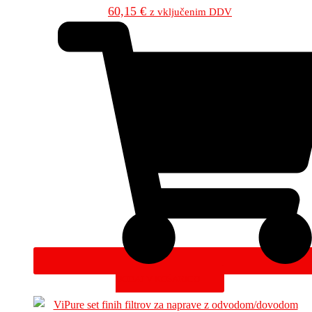
60,15
€
z vključenim DDV
DODAJ V KOŠARICO