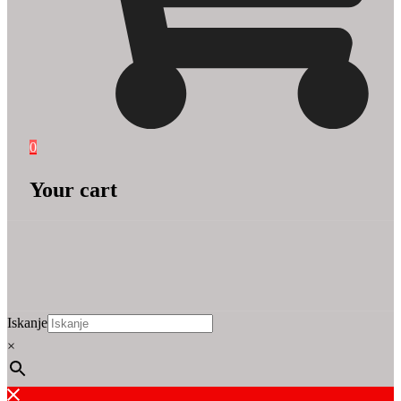
0
Your cart
Iskanje
×