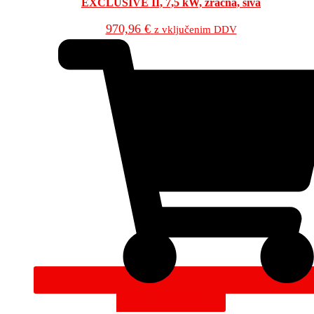
EXCLUSIVE II, 7,5 kW, zračna, siva
970,96
€
z vključenim DDV
DODAJ V KOŠARICO