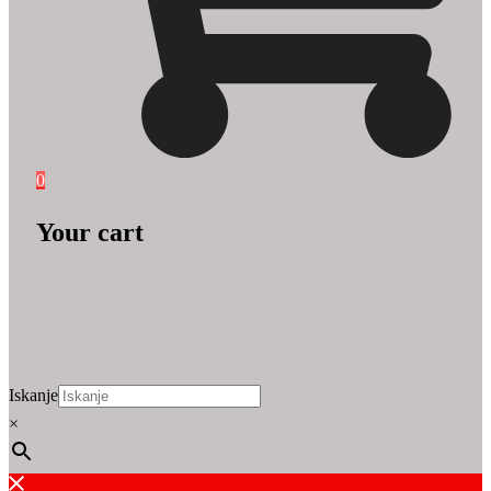
0
Your cart
Iskanje
×