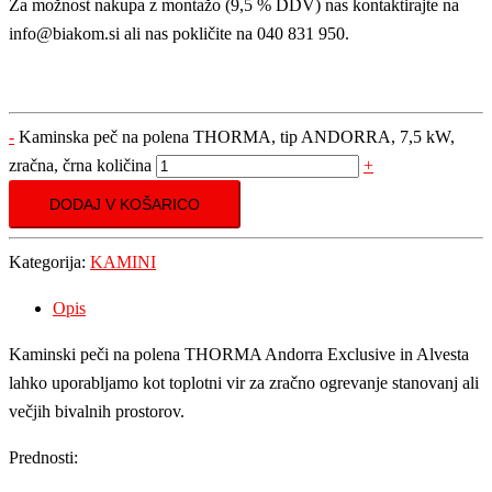
Za možnost nakupa z montažo (9,5 % DDV) nas kontaktirajte na
info@biakom.si ali nas pokličite na 040 831 950.
-
Kaminska peč na polena THORMA, tip ANDORRA, 7,5 kW,
zračna, črna količina
+
DODAJ V KOŠARICO
Kategorija:
KAMINI
Opis
Kaminski peči na polena THORMA Andorra Exclusive in Alvesta
lahko uporabljamo kot toplotni vir za zračno ogrevanje stanovanj ali
večjih bivalnih prostorov.
Prednosti: