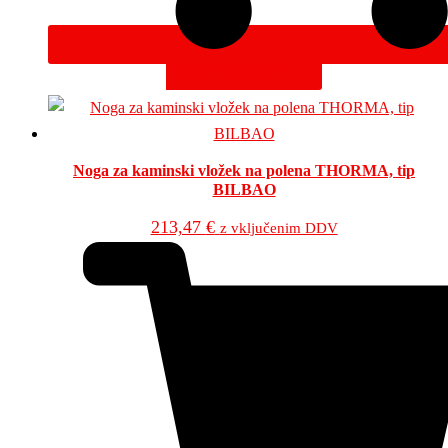
DODAJ V KOŠARICO
Noga za kaminski vložek na polena THORMA, tip
BILBAO
213,47
€
z vključenim DDV