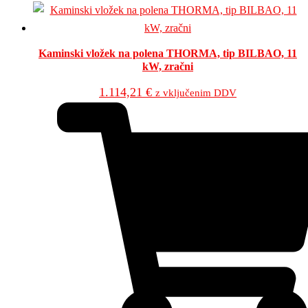
Kaminski vložek na polena THORMA, tip BILBAO, 11
kW, zračni
1.114,21
€
z vključenim DDV