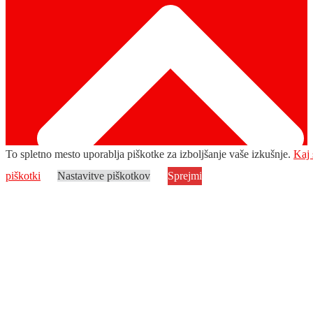
To spletno mesto uporablja piškotke za izboljšanje vaše izkušnje.
Kaj 
piškotki
Nastavitve piškotkov
Sprejmi